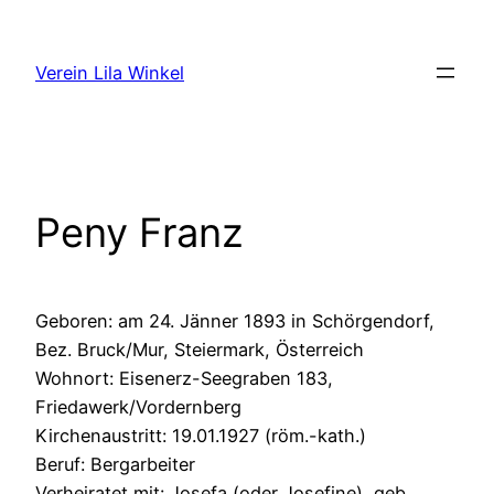
Zum
Inhalt
Verein Lila Winkel
springen
Peny Franz
Geboren: am 24. Jänner 1893 in Schörgendorf,
Bez. Bruck/Mur, Steiermark, Österreich
Wohnort: Eisenerz-Seegraben 183,
Friedawerk/Vordernberg
Kirchenaustritt: 19.01.1927 (röm.-kath.)
Beruf: Bergarbeiter
Verheiratet mit: Josefa (oder Josefine), geb.