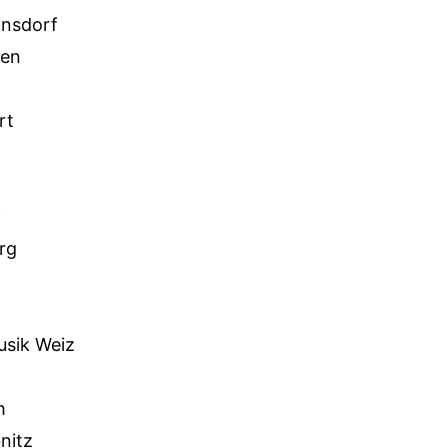
nsdorf
ten
rt
f
rg
sik Weiz
h
nitz