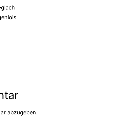
eglach
enlois
ntar
ar abzugeben.