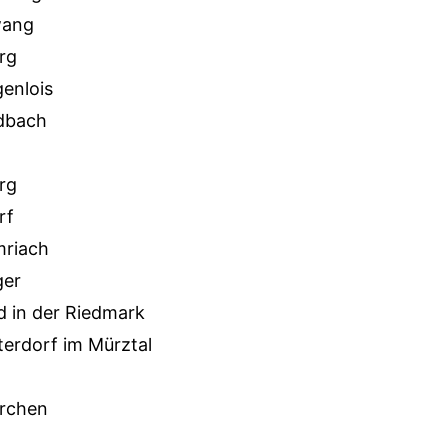
wang
rg
enlois
dbach
rg
rf
riach
er
 in der Riedmark
erdorf im Mürztal
irchen