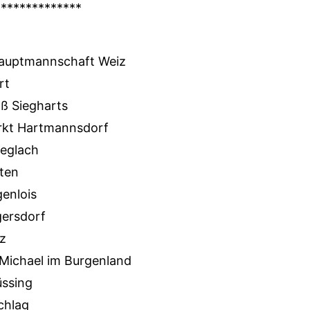
**************
hauptmannschaft Weiz
rt
ß Siegharts
kt Hartmannsdorf
eglach
ten
enlois
ersdorf
z
Michael im Burgenland
ssing
chlag