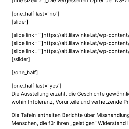
[title size=“2″]„Die vergessenen Opfer der NS-Zei
[one_half last=“no“]
[slider]
[slide link=““]https://alt.lilawinkel.at/wp-conten
[slide link=““]https://alt.lilawinkel.at/wp-conte
[slide link=““]https://alt.lilawinkel.at/wp-conte
[/slider]
[/one_half]
[one_half last=“yes“]
Die Ausstellung erzählt die Geschichte gewöhnl
wohin Intoleranz, Vorurteile und verhetzende P
Die Tafeln enthalten Berichte über Misshandlu
Menschen, die für ihren „geistigen“ Widerstand