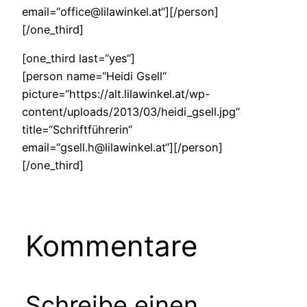
email=“office@lilawinkel.at“][/person]
[/one_third]
[one_third last=“yes“]
[person name=“Heidi Gsell“
picture=“https://alt.lilawinkel.at/wp-
content/uploads/2013/03/heidi_gsell.jpg“
title=“Schriftführerin“
email=“gsell.h@lilawinkel.at“][/person]
[/one_third]
Kommentare
Schreibe einen