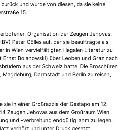
 zurück und wurde von diesen, da sie keine
erstraße 15.
5 verbotenen Organisation der Zeugen Jehovas.
V) Peter Gölles auf, der sie beauftragte als
n Wien vervielfältigten illegalen Literatur zu
mit Ernst Bojanowski) über Leoben und Graz nach
nsbrüdern aus der Schweiz hatte. Die Broschüren
), Magdeburg, Darmstadt und Berlin zu reisen,
sie in einer Großrazzia der Gestapo am 12.
en 44 Zeugen Jehovas aus dem Großraum Wien
igung und –verbreitung endgültig lahm zu legen.
tz verhört und unter Druck gesetzt,