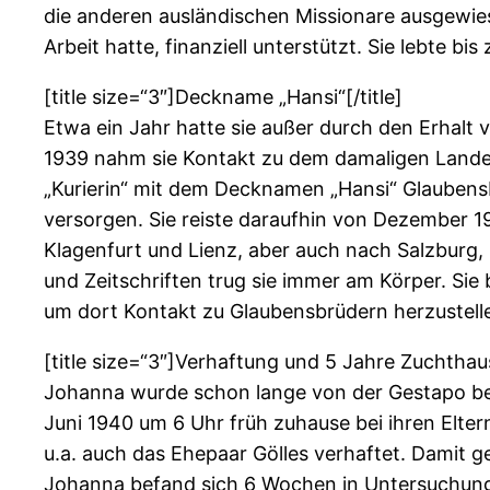
die anderen ausländischen Missionare ausgewiese
Arbeit hatte, finanziell unterstützt. Sie lebte bi
[title size=“3″]Deckname „Hansi“[/title]
Etwa ein Jahr hatte sie außer durch den Erhalt 
1939 nahm sie Kontakt zu dem damaligen Landesle
„Kurierin“ mit dem Decknamen „Hansi“ Glaubensbrü
versorgen. Sie reiste daraufhin von Dezember 19
Klagenfurt und Lienz, aber auch nach Salzburg,
und Zeitschriften trug sie immer am Körper. Sie
um dort Kontakt zu Glaubensbrüdern herzustell
[title size=“3″]Verhaftung und 5 Jahre Zuchthaus
Johanna wurde schon lange von der Gestapo beo
Juni 1940 um 6 Uhr früh zuhause bei ihren Elt
u.a. auch das Ehepaar Gölles verhaftet. Damit ge
Johanna befand sich 6 Wochen in Untersuchung