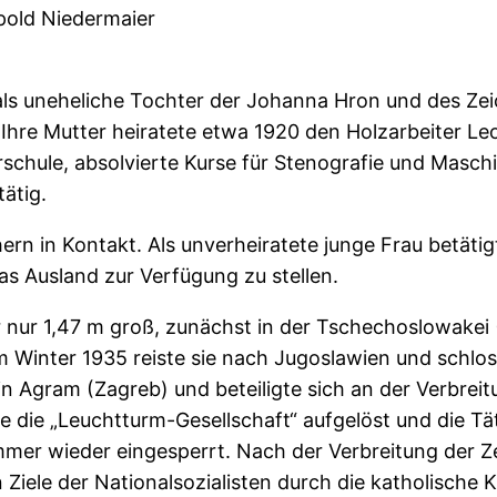
pold Niedermaier
ls uneheliche Tochter der Johanna Hron und des Zeich
 Ihre Mutter heiratete etwa 1920 den Holzarbeiter Le
schule, absolvierte Kurse für Stenografie und Masch
tätig.
ern in Kontakt. Als unverheiratete junge Frau betätigt
as Ausland zur Verfügung zu stellen.
 war nur 1,47 m groß, zunächst in der Tschechoslow
. Im Winter 1935 reiste sie nach Jugoslawien und schl
 Agram (Zagreb) und beteiligte sich an der Verbreitu
 die „Leuchtturm-Gesellschaft“ aufgelöst und die Tät
er wieder eingesperrt. Nach der Verbreitung der Ze
n Ziele der Nationalsozialisten durch die katholisch