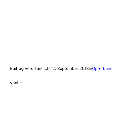
Beitrag veröffentlicht
12. September 2013
in
Opferberic
von
I H