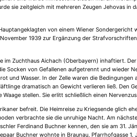
urde sie zeitgleich mit mehreren Zeugen Jehovas in d
 Hauptangeklagten von einem Wiener Sondergericht w
November 1939 zur Ergänzung der Strafvorschriften
sie im Zuchthaus Aichach (Oberbayern) inhaftiert. D
ie Socken von Gefallenen aufgetrennt und wieder Ne
Brot und Wasser. In der Zelle waren die Bedingungen a
äftlinge dramatisch an Gewicht verlieren ließ. Den G
 Waage stellen. Sie erlitt schließlich einen Nerven
ikaner befreit. Die Heimreise zu Kriegsende glich eh
den verbrachte sie die unruhige Nacht. Am nächsten 
schler Ferdinand Buchner kennen, den sie am 31. Jänn
hepaar Buchner wohnte in Braunau, Pfarrhofgasse 1. 