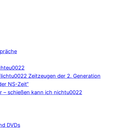
spräche
chteu0022
flichtu0022 Zeitzeugen der 2. Generation
der NS-Zeit“
 – schießen kann ich nichtu0022
und DVDs