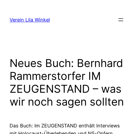
Zum
Inhalt
Verein Lila Winkel
springen
Neues Buch: Bernhard
Rammerstorfer IM
ZEUGENSTAND – was
wir noch sagen sollten
Das Buch: Im ZEUGENSTAND enthält Interviews
mit Holocaust-Überlebenden und NS-Opfern.